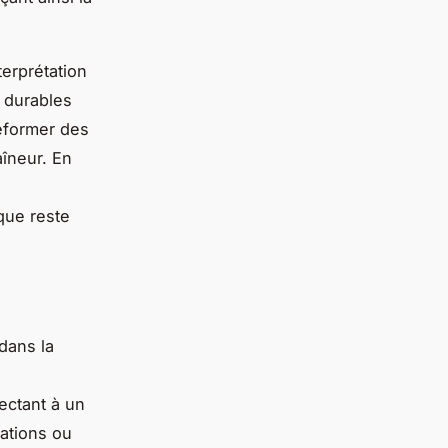
erprétation
 durables
déformer des
aîneur. En
que reste
dans la
ectant à un
rations ou