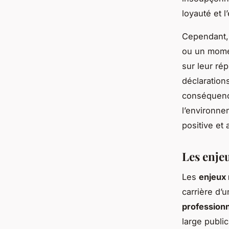
loyauté et l
Cependant, 
ou un mome
sur leur ré
déclarations
conséquence
l’environne
positive et 
Les enje
Les
enjeux
carrière d’
professionn
large publi