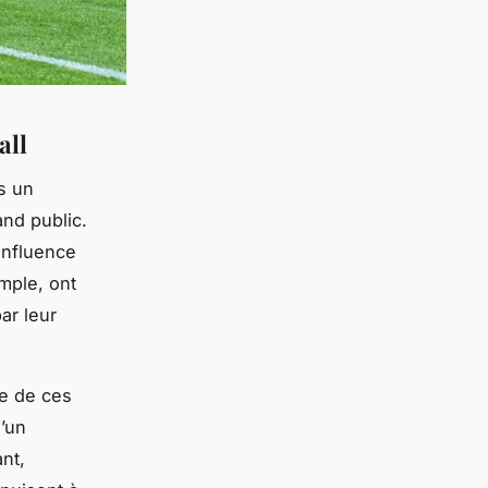
all
s un
and public.
influence
mple, ont
ar leur
ue de ces
d’un
nt,