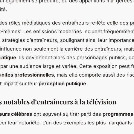
eut également se produire, où des apparitions mal gérées
ité.
 des rôles médiatiques des entraîneurs reflète celle des
-mêmes. Les émissions modernes incluent fréquemmen
 stratégies d’entraîneurs, soulignant ainsi leur importance
nfluence non seulement la carrière des entraîneurs, mais
iatique
. Ils deviennent alors des personnages publics, do
 par une audience large et variée. Cette exposition peut f
nités professionnelles
, mais elle comporte aussi des ris
’impact sur leur
perception publique
.
 notables d’entraîneurs à la télévision
neurs célèbres
ont souvent su tirer parti des
programmes 
cer leur notoriété. L’un des exemples les plus marquants 