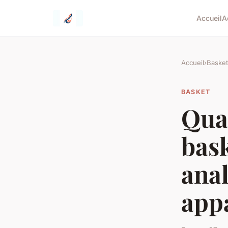
Accueil
A
Accueil
›
Basket
BASKET
Qua
bask
ana
app