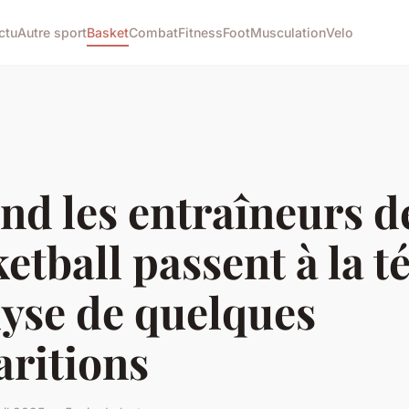
ctu
Autre sport
Basket
Combat
Fitness
Foot
Musculation
Velo
nd les entraîneurs d
etball passent à la té
lyse de quelques
aritions