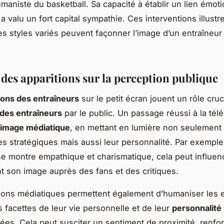
umaniste du basketball. Sa capacité à établir un lien émot
i a valu un fort capital sympathie. Ces interventions illustr
 styles variés peuvent façonner l’image d’un entraîneur
 des apparitions sur la perception publique
ions des entraîneurs
sur le petit écran jouent un rôle cruc
des entraîneurs
par le public. Un passage réussi à la tél
image médiatique
, en mettant en lumière non seulement 
 stratégiques mais aussi leur personnalité. Par exemple
se montre empathique et charismatique, cela peut influen
t son image auprès des fans et des critiques.
ions médiatiques permettent également d’humaniser les e
s facettes de leur vie personnelle et de leur
personnalité
es. Cela peut susciter un sentiment de proximité, renforç