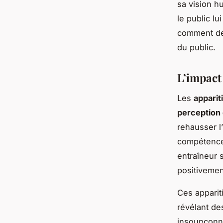
sa vision h
le public lu
comment des
du public.
L’impact
Les
apparit
perception 
rehausser l’
compétences
entraîneur 
positivemen
Ces apparit
révélant de
insoupçonné