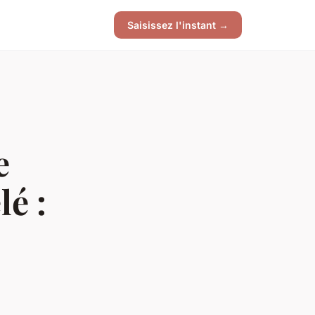
Saisissez l'instant →
e
lé :