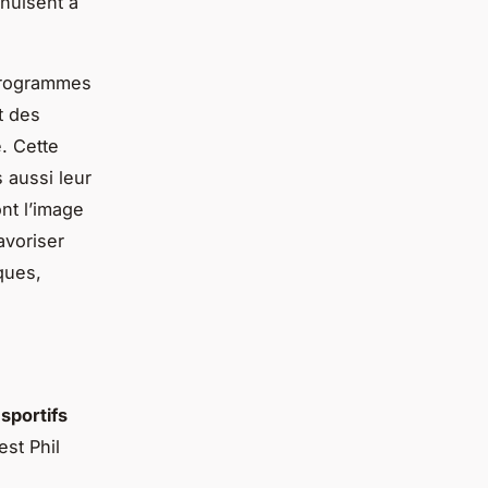
 nuisent à
 programmes
t des
. Cette
 aussi leur
nt l’image
avoriser
ques,
sportifs
est Phil