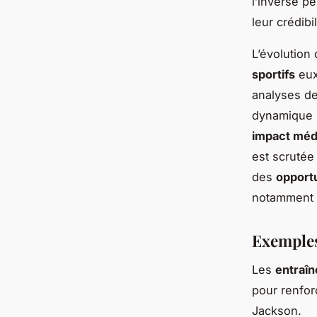
l’inverse p
leur crédibil
L’évolution
sportifs
eux
analyses de
dynamique i
impact méd
est scrutée
des
opportu
notamment l
Exemples
Les
entraî­
pour renfor
Jackson.