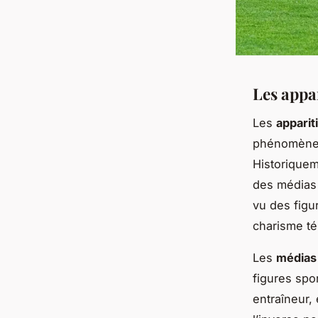
Les appar
Les
apparit
phénomène d
Historiquem
des médias 
vu des figu
charisme té
Les
médias
figures spo
entraîneur,