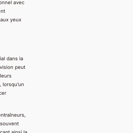
ionnel avec
ent
 aux yeux
ial dans la
évision peut
leurs
, lorsqu’un
cer
ntraîneurs,
souvent
ant ainsi la