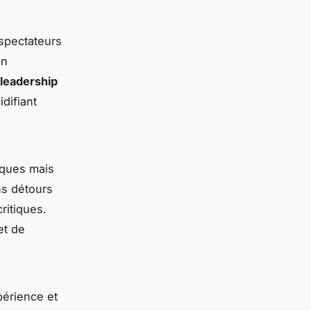
specta­teurs
on
leadership
idifiant
iques mais
ns détours
ritiques.
et de
périence et