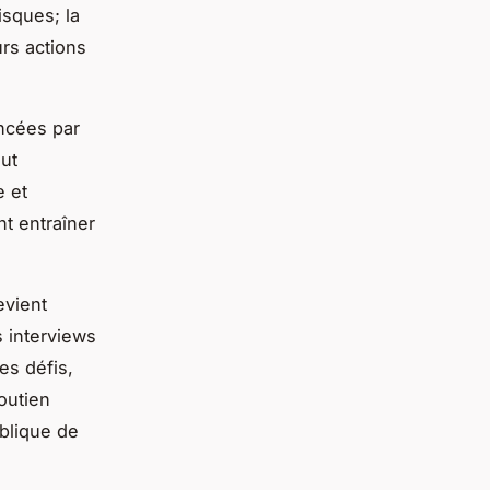
isques; la
urs actions
ncées par
eut
e et
t entraîner
vient
s interviews
es défis,
outien
ublique de