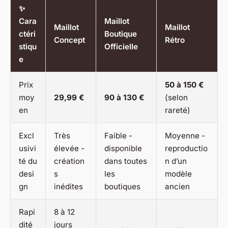
✨
Cara
Maillot
Maillot
Maillot
ctéri
Boutique
Concept
Rétro
stiqu
Officielle
e
Prix
50 à 150 €
moy
29,99 €
90 à 130 €
(selon
en
rareté)
Excl
Très
Faible -
Moyenne -
usivi
élevée -
disponible
reproductio
té du
création
dans toutes
n d’un
desi
s
les
modèle
gn
inédites
boutiques
ancien
Rapi
8 à 12
dité
jours